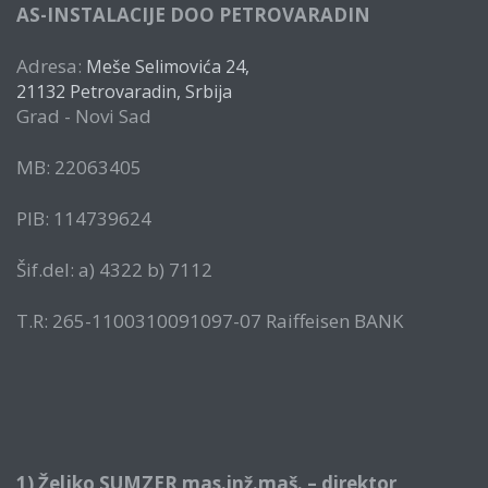
AS-INSTALACIJE DOO PETROVARADIN
Adresa:
Meše Selimovića 24,
21132 Petrovaradin, Srbija
Grad - Novi Sad
MB: 22063405
PIB: 114739624
Šif.del: a) 4322 b) 7112
T.R: 265-1100310091097-07 Raiffeisen BANK
1) Željko SUMZER mas.inž.maš. – direktor