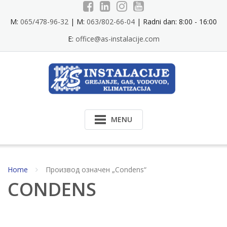
Skip
to
M:
065/478-96-32
| M:
063/802-66-04
| Radni dan: 8:00 - 16:00
content
E:
office@as-instalacije.com
MENU
Home
Производ oзначен „Condens“
CONDENS