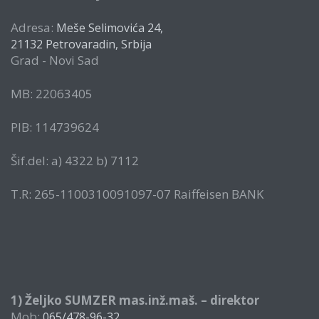
Adresa:
Meše Selimovića 24,
21132 Petrovaradin, Srbija
Grad - Novi Sad
MB: 22063405
PIB: 114739624
Šif.del: a) 4322 b) 7112
T.R: 265-1100310091097-07 Raiffeisen BANK
1) Željko SUMZER mas.inž.maš. – direktor
Mob:
065/478-96-32