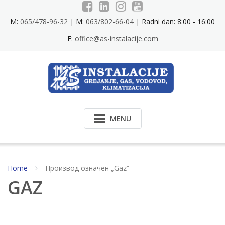
Skip
to
M:
065/478-96-32
| M:
063/802-66-04
| Radni dan: 8:00 - 16:00
content
E:
office@as-instalacije.com
MENU
Home
Производ oзначен „Gaz“
GAZ